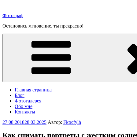
Перейти
к
Фотограф
содержимому
Остановись мгновение, ты прекрасно!
Главная страница
Блог
Фотогалерея
Обо мне
Контакты
Опубликовано
27.08.2018
28.03.2025
Автор:
Fktrcfylh
Как снимать портреты с жестким солн