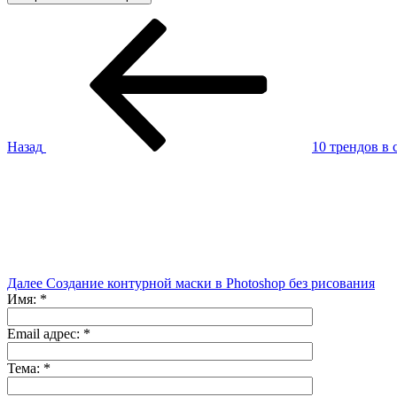
Навигация
Предыдущая
запись:
по
записям
Назад
10 трендов в
Следующая
запись
Далее
Создание контурной маски в Photoshop без рисования
Имя:
*
Email адрес:
*
Тема:
*